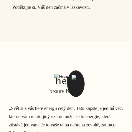
Poděkujte si. Váš den začíná v laskavosti.
hébé
vláha
pevnost
beauty booster
ochrana
rovnováha
„Svět si z vás bere energii celý den. Tato kapsle je jediná věc,
kterou vám nikdo jiný vzít nemůže. Je to energie, která
zůstává jen vám. Je to vaše tajná ochrana zevnitř, zatímco