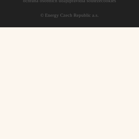
ochrana osobních údajů
pravidla soutěže
cookies
© Energy Czech Republic a.s.