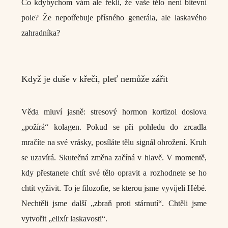
Co kdybychom vám ale řekli, že vaše tělo není bitevní
pole? Že nepotřebuje přísného generála, ale laskavého
zahradníka?
Když je duše v křeči, pleť nemůže zářit
Věda mluví jasně: stresový hormon kortizol doslova
„požírá“ kolagen. Pokud se při pohledu do zrcadla
mračíte na své vrásky, posíláte tělu signál ohrožení. Kruh
se uzavírá. Skutečná změna začíná v hlavě. V momentě,
kdy přestanete chtít své tělo opravit a rozhodnete se ho
chtít vyživit. To je filozofie, se kterou jsme vyvíjeli Hébé.
Nechtěli jsme další
„zbraň proti stárnutí“. Chtěli jsme
vytvořit „elixír laskavosti“
.