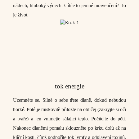
nádech, hluboký výdech. Cítíte to jemné mravenčení? To
je život.
tok energie
Uzemněte se. Silně o sebe třete dlaně, dokud nebudou
horké. Poté je miskovitě přiložte na obličej (zakryjte si oči
a tváře) a jen
vnímejte sálající teplo
. Počítejte do pěti.
Nakonec dlaněmi pomalu sklouzněte po krku dolů až na
klíční kosti, čímž podpoříte tok lymfy a odplavení toxinů.