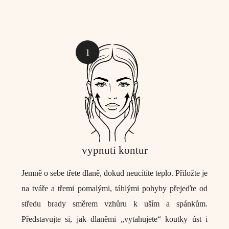
vypnutí kontur
Jemně o sebe třete dlaně, dokud neucítíte teplo. Přiložte je
na tváře a třemi pomalými, táhlými pohyby přejeďte od
středu brady směrem vzhůru k uším a spánkům.
Představujte si, jak dlaněmi „vytahujete“ koutky úst i