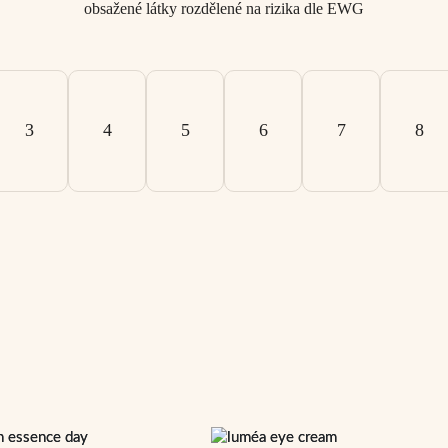
obsažené látky rozdělené na rizika dle EWG
3
4
5
6
7
8