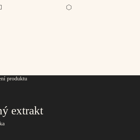
ení produktu
ý extrakt
®
žka