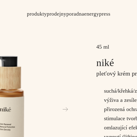
produkty
prodejny
poradna
energy
press
45 ml
niké
pleťový krém pr
suchá/křehká/z
výživa a zesíl
přirozená ochr
stimulace tvor
omlazující efe
vypnutí (lifting