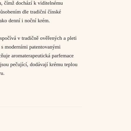
u, čímž dochází k viditelnému
ůsobením dle tradiční čínské
ako denní i noční krém.
očívá v tradičně ověřených a pleti
i s moderními patentovanými
cňuje aromaterapeutická parfemace
 jsou pečující, dodávají krému teplou
ru.