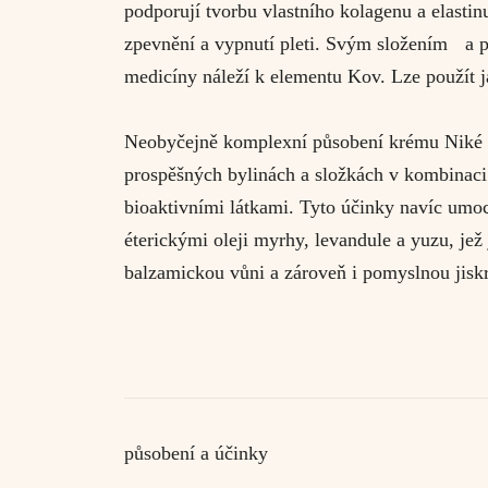
podporují tvorbu vlastního kolagenu a elastin
zpevnění a vypnutí pleti. Svým složením a p
medicíny náleží k elementu Kov. Lze použít j
Neobyčejně komplexní působení krému Niké sp
prospěšných bylinách a složkách v kombinac
bioaktivními látkami. Tyto účinky navíc umo
éterickými oleji myrhy, levandule a yuzu, jež
balzamickou vůni a zároveň i pomyslnou jisk
působení a účinky