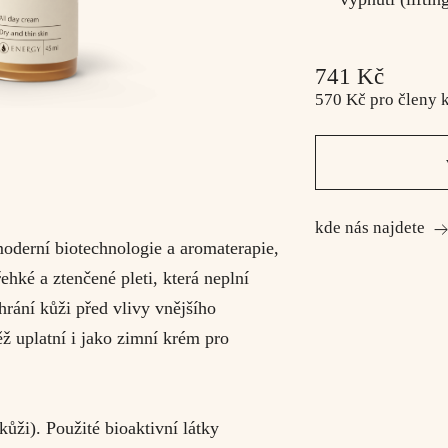
741 Kč
570 Kč
pro členy
kde nás najdete
 moderní biotechnologie a aromaterapie,
hké a ztenčené pleti, která neplní
hrání kůži před vlivy vnějšího
ěž uplatní i jako zimní krém pro
ži). Použité bioaktivní látky