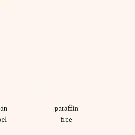
ean
paraffin
bel
free