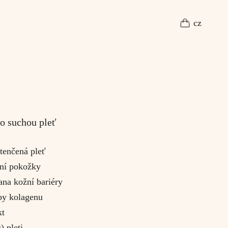
cz
niké
pleťový krém pro suchou a křehkou
pleť
741 Kč
košík
o suchou pleť
tenčená pleť
ení pokožky
ana kožní bariéry
by kolagenu
kt
) pleti