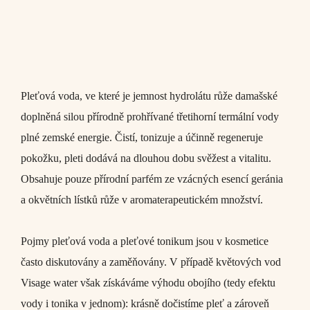
Pleťová voda, ve které je jemnost hydrolátu růže damašské
doplněná silou přírodně prohřívané třetihorní termální vody
plné zemské energie. Čistí, tonizuje a účinně regeneruje
pokožku, pleti dodává na dlouhou dobu svěžest a vitalitu.
Obsahuje pouze přírodní parfém ze vzácných esencí geránia
a okvětních lístků růže v aromaterapeutickém množství.
Pojmy pleťová voda a pleťové tonikum jsou v kosmetice
často diskutovány a zaměňovány. V případě květových vod
Visage water však získáváme výhodu obojího (tedy efektu
vody i tonika v jednom): krásně dočistíme pleť a zároveň