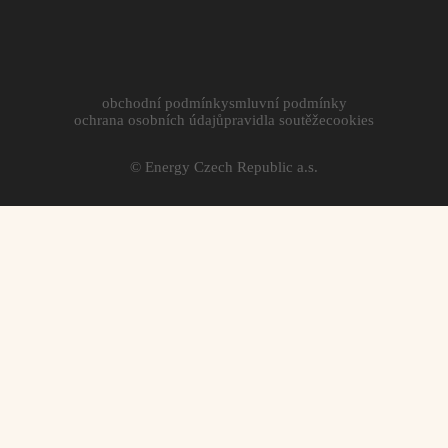
obchodní podmínky
smluvní podmínky
ochrana osobních údajů
pravidla soutěže
cookies
© Energy Czech Republic a.s.