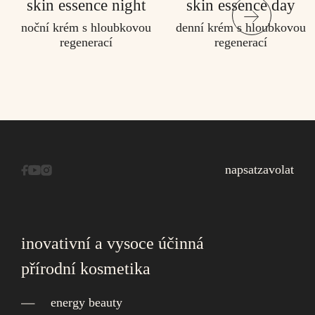
skin essence night
skin essence day
noční krém s hloubkovou
denní krém s hloubkovou
regenerací
regenerací
napsat
zavolat
inovativní a vysoce účinná
přírodní kosmetika
energy beauty