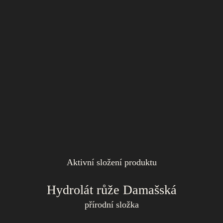
Aktivní složení produktu
Hydrolát růže Damašská
přírodní složka
Svým pozitivním účinkem na stav ekzémů, vyrážek a kožních