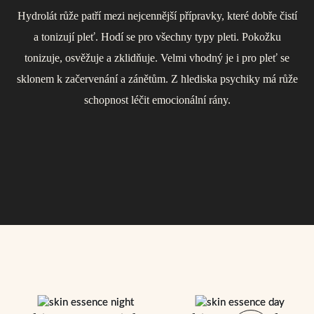
Hydrolát růže patří mezi nejcennější přípravky, které dobře čistí
onemocnění doplňuje harmonizační efekt hydrolátu z růže.
Geránium patří do skupiny tzv. „ženských“ esencí, otevírá cestu
Voda obsahuje velké množství minerálů a stopových prvků,
a tonizují pleť. Hodí se pro všechny typy pleti. Pokožku
k přirozenému prožívání ženství a návratu k sobě, do vlastní
jako je vápník, hořčík, draslík a sodík. Další výhodou termální
tonizuje, osvěžuje a zklidňuje. Velmi vhodný je i pro pleť se
síly. Svým složením se hodí pro všechny typy pleti včetně
sklonem k začervenání a zánětům. Z hlediska psychiky má růže
vody z Podhájske je její antioxidační účinek, který pomáhá
podrážděné a zarudlé, jež pomáhá revitalizovat.
bojovat proti stárnutí buněk a zabraňuje poškození buněčných
schopnost léčit emocionální rány.
membrán.