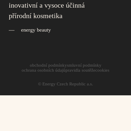
inovativní a vysoce účinná
přírodní kosmetika
energy beauty
obchodní podmínky
smluvní podmínky
ochrana osobních údajů
pravidla soutěže
cookies
© Energy Czech Republic a.s.