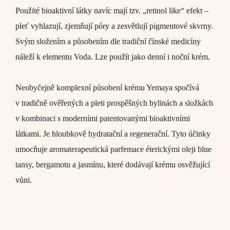
Použité bioaktivní látky navíc mají tzv. „retinol like“ efekt –
pleť vyhlazují, zjemňují póry a zesvětlují pigmentové skvrny.
Svým složením a působením dle tradiční čínské medicíny
náleží k elementu Voda. Lze použít jako denní i noční krém.
Neobyčejně komplexní působení krému Yemaya spočívá
v tradičně ověřených a pleti prospěšných bylinách a složkách
v kombinaci s moderními patentovanými bioaktivními
látkami. Je hloubkově hydratační a regenerační. Tyto účinky
umocňuje aromaterapeutická parfemace éterickými oleji blue
tansy, bergamotu a jasmínu, které dodávají krému osvěžující
vůni.