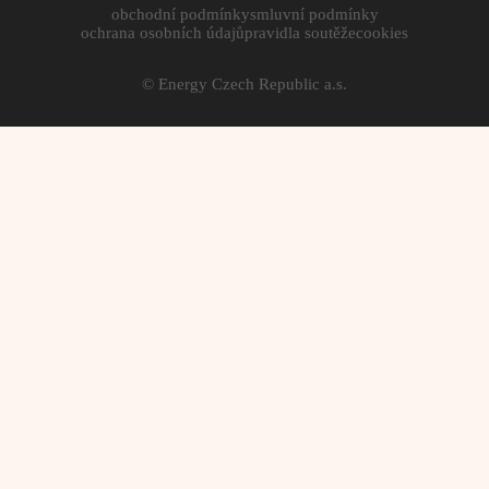
obchodní podmínky
smluvní podmínky
ochrana osobních údajů
pravidla soutěže
cookies
© Energy Czech Republic a.s.