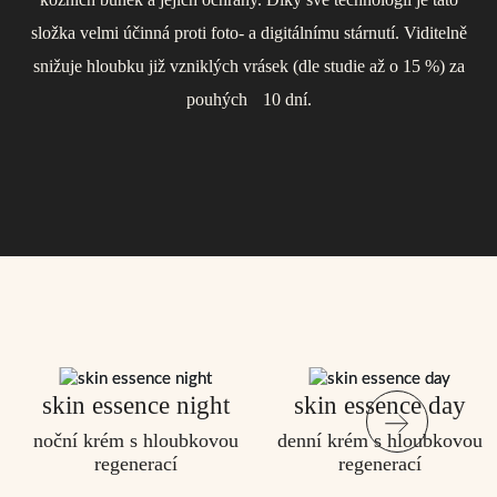
a reguluje tvorbu kožního mazu. Prokazatelně podporuje
složka velmi účinná proti foto- a digitálnímu stárnutí. Viditelně
Aktivně vyživuje všechny vrstvy kůže, zabraňuje jejímu
obnovu přirozené kožní bariéry a zklidňuje pleť.
snižuje hloubku již vzniklých vrásek (dle studie až o 15 %) za
stárnutí, dělá ji pevnější a elastičtější. Již po prvním použití se
dostaví pocit lehkosti a hedvábné pokožky.
pouhých 10 dní.
skin essence night
skin essence day
noční krém s hloubkovou
denní krém s hloubkovou
regenerací
regenerací