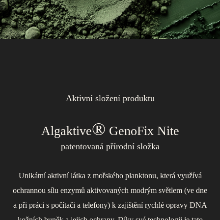
Aktivní složení produktu
®
®
Algaktive
GenoFix Nite
®
patentovaná přírodní složka
Unikátní aktivní látka z mořského planktonu, která využívá
Vykazuje vynikající hydratační a ochranné vlastnosti a také
ochrannou sílu enzymů aktivovaných modrým světlem (ve dne
tonizující účinek na všechny typy pleti včetně citlivé
Poskytuje pokožce dokonalou výživu v podobě prebiotik. Tím
a při práci s počítači a telefony) k zajištění rychlé opravy DNA
a problematické. Při kontaktu s pokožkou tvoří na jejím
pomáhá harmonizovat kožní mikrobiom, redukuje akné
povrchu film, který ji chrání proti nepříznivým vlivům prostředí.
kožních buněk a jejich ochrany. Díky své technologii je tato