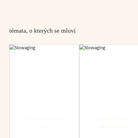
témata, o kterých se mluví
citlivá a reaktivní
vrásky, linky a
pleť
pevnost pleti