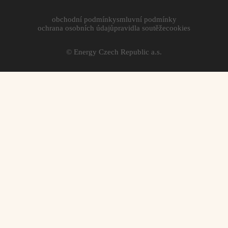
obchodní podmínky
smluvní podmínky
ochrana osobních údajů
pravidla soutěže
cookies
© Energy Czech Republic a.s.