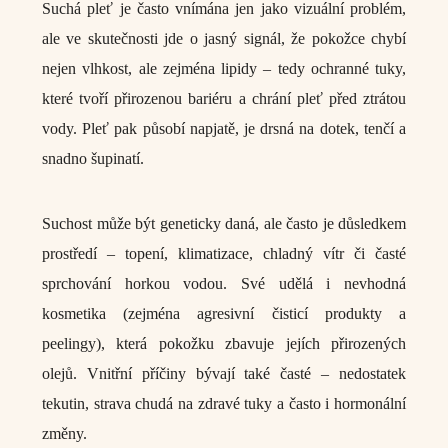
Suchá pleť je často vnímána jen jako vizuální problém,
ale ve skutečnosti jde o jasný signál, že pokožce chybí
nejen vlhkost, ale zejména lipidy – tedy ochranné tuky,
které tvoří přirozenou bariéru a chrání pleť před ztrátou
vody. Pleť pak působí napjatě, je drsná na dotek, tenčí a
snadno šupinatí.
Suchost může být geneticky daná, ale často je důsledkem
prostředí – topení, klimatizace, chladný vítr či časté
sprchování horkou vodou. Své udělá i nevhodná
kosmetika (zejména agresivní čisticí produkty a
peelingy), která pokožku zbavuje jejích přirozených
olejů. Vnitřní příčiny bývají také časté – nedostatek
tekutin, strava chudá na zdravé tuky a často i hormonální
změny.