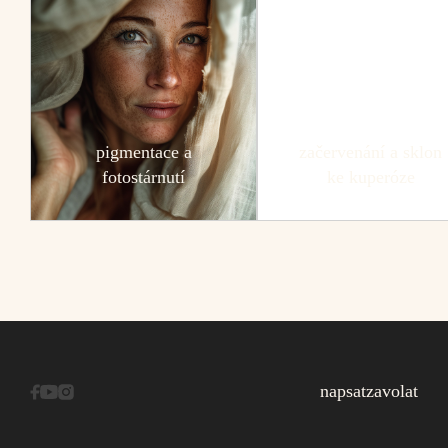
pigmentace a
začervenání a sklon
fotostárnutí
ke kuperóze
napsat
zavolat