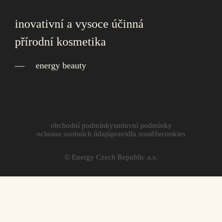
inovativní a vysoce účinná
přírodní kosmetika
energy beauty
obchodní podmínky
smluvní podmínky
ochrana osobních údajů
pravidla soutěže
cookies
© Energy Czech Republic a.s.