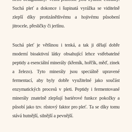
Suchá pleť a dokonce i šupinatá vyrážka se viditelně
zlepší díky protizánětlivému a hojivému působení
jitrocele, přesličky či jerlínu.
Suchá pleť je většinou i tenká, a tak ji dělají dobře
moderní bioaktivní látky obsahující lehce vstřebatelné
peptidy a esenciální minerály (křemík, hořčík, měď, zinek
a železo). Tyto minerály jsou speciálně upravené
fermentací, aby byly dobře využitelné jako součást
enzymatických procesů v pleti. Peptidy i fermentované
minerály znatelně zlepšují bariérové funkce pokožky a
působí jako tzv. růstový faktor pro pleť. Ta se díky tomu
stává hutnější, silnější a pevnější.