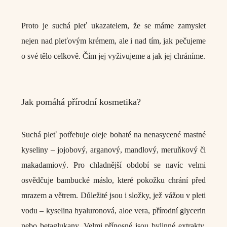
Proto je suchá pleť ukazatelem, že se máme zamyslet
nejen nad pleťovým krémem, ale i nad tím, jak pečujeme
o své tělo celkově. Čím jej vyživujeme a jak jej chráníme.
Jak pomáhá přírodní kosmetika?
Suchá pleť potřebuje oleje bohaté na nenasycené mastné
kyseliny – jojobový, arganový, mandlový, meruňkový či
makadamiový. Pro chladnější období se navíc velmi
osvědčuje bambucké máslo, které pokožku chrání před
mrazem a větrem. Důležité jsou i složky, jež vážou v pleti
vodu – kyselina hyaluronová, aloe vera, přírodní glycerin
nebo betaglukany. Velmi přínosné jsou bylinné extrakty.